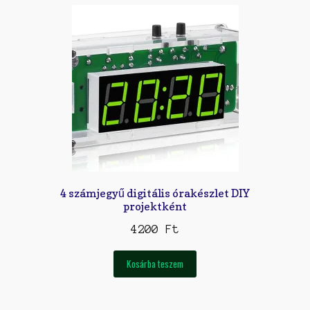
Kapcsolat
Kosár
Kreatív Fejlődés és Tanulás: Miért jók az építőkészletek a 3-4 éves gyerekek
számára
Menu
Pénztár
4 számjegyű digitális órakészlet DIY
Vonalkövető Robotok: Az Új Kihívás a Gyerekeknek
projektként
4200
Ft
Kosárba teszem