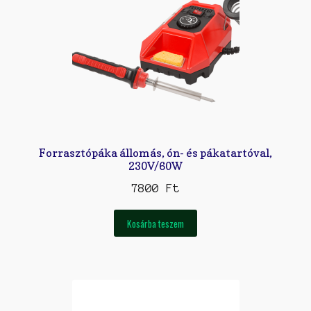
Forrasztópáka állomás, ón- és pákatartóval,
230V/60W
7800
Ft
Kosárba teszem