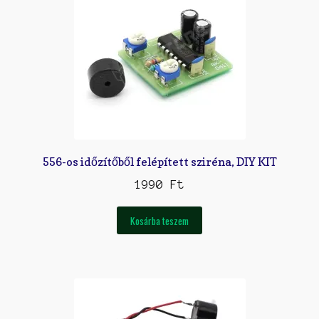
556-os időzítőből felépített sziréna, DIY KIT
1990
Ft
Kosárba teszem