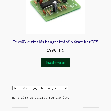
Tücsök-ciripelés hangot imitáló áramkör DIY
1990
Ft
Tovább olvasom
Mind a(z) 18 találat megjelenítve