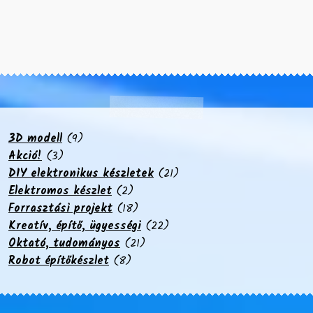
9
3D modell
9
3
termék
Akció!
3
termék
21
DIY elektronikus készletek
21
2
termék
Elektromos készlet
2
termék
18
Forrasztási projekt
18
termék
22
Kreatív, építő, ügyességi
22
21
termék
Oktató, tudományos
21
8
termék
Robot építőkészlet
8
termék