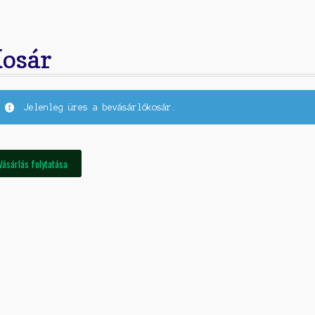
osár
Jelenleg üres a bevásárlókosár.
Vásárlás folytatása