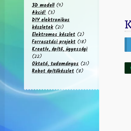
9
3D modell
9
3
termék
Akció!
3
termék
DIY elektronikus
K
21
készletek
21
termék
2
Elektromos készlet
2
termék
18
Forrasztási projekt
18
termék
Kreatív, építő, ügyességi
22
22
termék
21
Oktató, tudományos
21
8
termék
Robot építőkészlet
8
termék