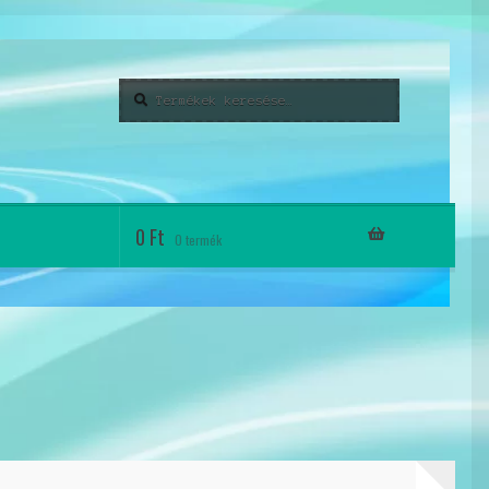
Keresés
Keresés
a
következőre:
0
Ft
0 termék