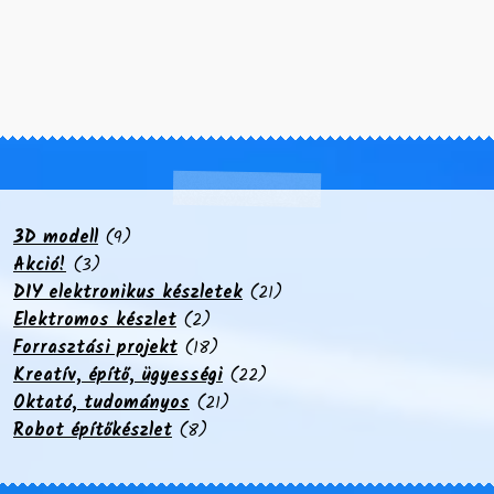
9
3D modell
9
3
termék
Akció!
3
termék
21
DIY elektronikus készletek
21
2
termék
Elektromos készlet
2
termék
18
Forrasztási projekt
18
termék
22
Kreatív, építő, ügyességi
22
21
termék
Oktató, tudományos
21
8
termék
Robot építőkészlet
8
termék