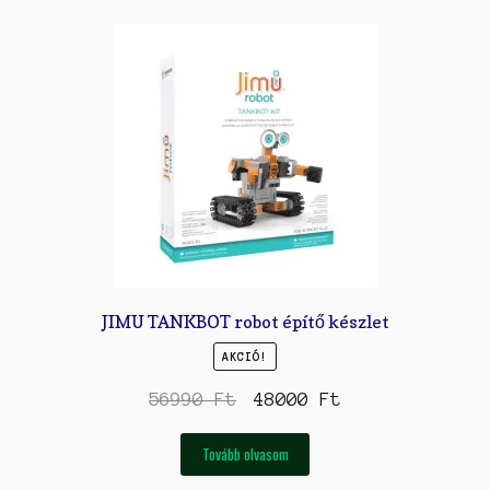
JIMU TANKBOT robot építő készlet
AKCIÓ!
Original
Current
56990
Ft
48000
Ft
price
price
was:
is:
Tovább olvasom
56990 Ft.
48000 Ft.