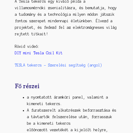
A Tesla tekercs egy kiváló példa a
villamosmérnöki zsenialitásra, és bemutatja, hogy
a tudomány és a technológia milyen módon játszik
fontos szerepet mindennapi életünkben. Élvezd a
projektet, és fedezd fel az elektromágneses világ
rejtett titkait!
Rövid videó:
DIY mini Tesla Coil Kit
TESLA tekercs – Szerelési segítség (angol)
Fő részei
a nyomtatott áramköri panel, valamint a
kimeneti tekercs.
A furatszerelt alkatrészek beforrasztása és
a távtartók felszerelése után, forrasszuk
be a kimeneti tekercs
előónozott vezetékét a kijelölt helyre,