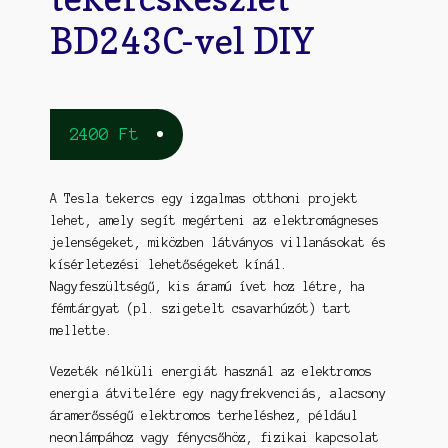
BD243C-vel DIY
2400
Ft
A Tesla tekercs egy izgalmas otthoni projekt
lehet, amely segít megérteni az elektromágneses
jelenségeket, miközben látványos villanásokat és
kísérletezési lehetőségeket kínál.
Nagyfeszültségű, kis áramú ívet hoz létre, ha
fémtárgyat (pl. szigetelt csavarhúzót) tart
mellette.
Vezeték nélküli energiát használ az elektromos
energia átvitelére egy nagyfrekvenciás, alacsony
áramerősségű elektromos terheléshez, például
neonlámpához vagy fénycsőhöz, fizikai kapcsolat