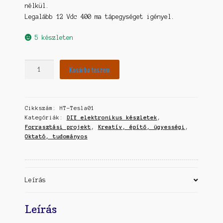
nélkül.
Legalább 12 Vdc 400 ma tápegységet igényel.
5 készleten
TESLA
Kosárba teszem
tekercskészlet
BD243C-
vel
Cikkszám:
HT-Tesla01
DIY
Kategóriák:
DIY elektronikus készletek
,
mennyiség
Forrasztási projekt
,
Kreatív, építő, ügyességi
,
Oktató, tudományos
Leírás
Leírás