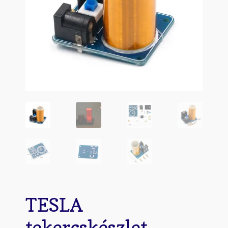
Kapcsolat
Kosár
Kreatív Fejlődés és Tanulás: Miért jók az építőkészletek a 3-4 éves gyerekek
számára
Menu
Pénztár
Vonalkövető Robotok: Az Új Kihívás a Gyerekeknek
TESLA
tekercskészlet